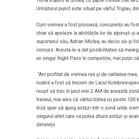
Toma a ajuns al doilea, cu șapte minute mai târ
Următorul punct este situat pe vârful Triglav, di
Cum vremea a fost ploioasă, concurenții au fost n
chiar să apeleze la abilitățile lor de alpiniști ș
suporterul său, Adrian Miclea, au decis să-și f
concurs. Acesta le-a dat posibilitatea să meargă
un singur Night Pass în competiție, mai puțin câș
“Am profitat de vremea rea și de calitatea mea, 
noatră a fost să trecem de Lacul Kolnbreinspeic
reușit să trec în jurul orei 2 AM de această zonă
traseul, mai ales că vântul bătea cu peste 100
însă sper să ajung astăzi într-o zonă unde vreme
singurul atlet care va putea zbura astăzi și avan
dimineții.