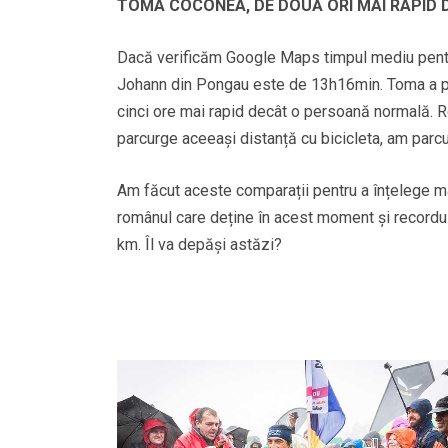
TOMA COCONEA, DE DOUĂ ORI MAI RAPID
Dacă verificăm Google Maps timpul mediu pentru
Johann din Pongau este de 13h16min. Toma a pa
cinci ore mai rapid decât o persoană normală. 
parcurge aceeași distanță cu bicicleta, am par
Am făcut aceste comparații pentru a înțelege 
românul care deține în acest moment și recordul
km. Îl va depăși astăzi?