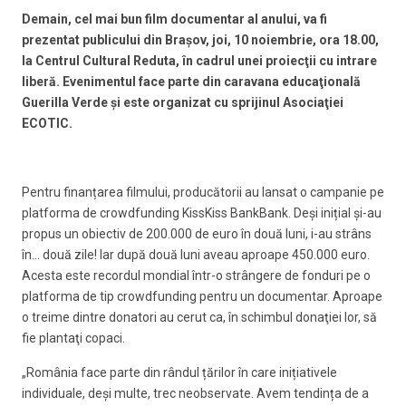
Demain, cel mai bun film documentar al anului, va fi
prezentat publicului din Braşov, joi, 10 noiembrie, ora 18.00,
la Centrul Cultural Reduta, în cadrul unei proiecţii cu intrare
liberă. Evenimentul face parte din caravana educaţională
Guerilla Verde şi este organizat cu sprijinul Asociaţiei
ECOTIC.
Pentru finanțarea filmului, producătorii au lansat o campanie pe
platforma de crowdfunding KissKiss BankBank. Deși inițial și-au
propus un obiectiv de 200.000 de euro în două luni, i-au strâns
în… două zile! Iar după două luni aveau aproape 450.000 euro.
Acesta este recordul mondial într-o strângere de fonduri pe o
platforma de tip crowdfunding pentru un documentar. Aproape
o treime dintre donatori au cerut ca, în schimbul donaţiei lor, să
fie plantaţi copaci.
„România face parte din rândul țărilor în care inițiativele
individuale, deși multe, trec neobservate. Avem tendința de a