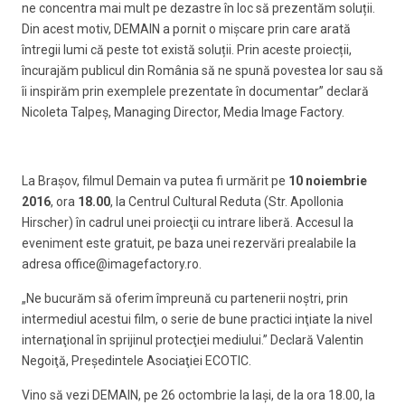
ne concentra mai mult pe dezastre în loc să prezentăm soluții.
Din acest motiv, DEMAIN a pornit o mișcare prin care arată
întregii lumi că peste tot există soluții. Prin aceste proiecții,
încurajăm publicul din România să ne spună povestea lor sau să
îi inspirăm prin exemplele prezentate în documentar” declară
Nicoleta Talpeș, Managing Director, Media Image Factory.
La Braşov, filmul Demain va putea fi urmărit pe
10 noiembrie
2016
, ora
18.00
, la Centrul Cultural Reduta (Str. Apollonia
Hirscher) în cadrul unei proiecţii cu intrare liberă. Accesul la
eveniment este gratuit, pe baza unei rezervări prealabile la
adresa office@imagefactory.ro.
„Ne bucurăm să oferim împreună cu partenerii noştri, prin
intermediul acestui film, o serie de bune practici inţiate la nivel
internaţional în sprijinul protecţiei mediului.” Declară Valentin
Negoiţă, Preşedintele Asociaţiei ECOTIC.
Vino să vezi DEMAIN, pe 26 octombrie la Iaşi, de la ora 18.00, la