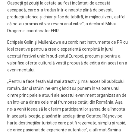
Oaspeții găzduiți la cetate au fost încântați de această
escapadă, care s-a tradus într-o noapte plină de povești,
producții istorice și chiar și foc de tabără, în mijlocul verii, astfel
că ne-au promis că vor reveni anul viitor”, a declarat Mihai
Dragomir, coordonator FFIR.
Echipele Golin și MullenLowe au combinat instrumente de PR cu
idei creative pentru a crea o experiență completă în jurul
acestui festival unic în sud-estul Europei, precum și pentru a
valorifica oferta culturală vastă propusă de ediția din acest an a
evenimentului.
„Pentru a face festivalul mai atractiv și mai accesibil publicului
român, dar și străin, ne-am gândit să punem în valoare unul
dintre principalele atuuri ale acestui eveniment organizat an de
an într-una dintre cele mai frumoase cetăți din România. Așa
ne-a venit ideea să le oferim participanților șansa de a înnopta
în această locație, plasând în același timp Cetatea Râșnov pe
harta destinațiilor turistice care pot fi rezervate, simplu și rapid,
de orice pasionat de experiențe autentice”, a afirmat Simina