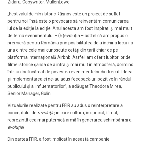
Zidaru, Copywriter, MullenLowe.
„Festivalul de Film Istoric Râșnov este un proiect de suflet
pentru noi, însă este o provocare să reinventăm comunicarea
lui de la ediție la ediție. Anul acesta am fost inspirați și mai mult
de tema evenimentului – (R)evoluția – astfel că am propus o
premieră pentru România prin posibilitatea de a închiria locuri la
una dintre cele mai cunoscute cetăți din țară chiar de pe
platforma internațională Airbnb. Astfel, am oferit iubitorilor de
filme istorice șansa de a intra și mai mult în atmosferă, dormind
într-un loc încărcat de povestea evenimentelor din trecut. Ideea
și implementarea ei ne-au adus feedback-uri pozitive în rândul
publicului și al influențatorilor”, a adăugat Theodora Mirea,
Senior Manager, Golin.
Vizualurile realizate pentru FFIR au adus o reinterpretare a
conceptului de
revoluţie
, în care cultura, în special, filmul,
reprezintă cea mai puternică armă în generarea schimbării și a
evoluției
.
Din partea FFIR, a fost implicat în această campanie