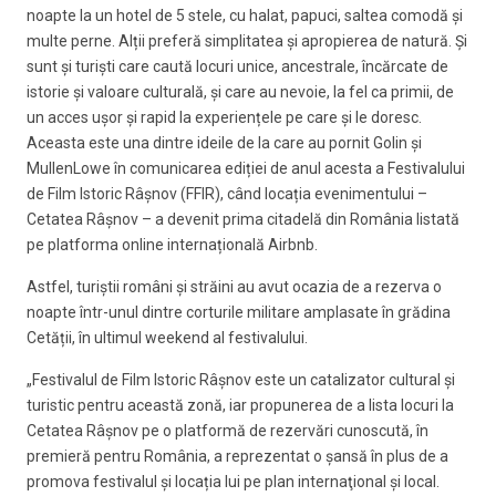
noapte la un hotel de 5 stele, cu halat, papuci, saltea comodă și
multe perne. Alții preferă simplitatea și apropierea de natură. Și
sunt și turiști care caută locuri unice, ancestrale, încărcate de
istorie și valoare culturală, și care au nevoie, la fel ca primii, de
un acces ușor și rapid la experiențele pe care și le doresc.
Aceasta este una dintre ideile de la care au pornit Golin și
MullenLowe în comunicarea ediției de anul acesta a Festivalului
de Film Istoric Râșnov (FFIR), când locația evenimentului –
Cetatea Râșnov – a devenit prima citadelă din România listată
pe platforma online internațională Airbnb.
Astfel, turiștii români și străini au avut ocazia de a rezerva o
noapte într-unul dintre corturile militare amplasate în grădina
Cetății, în ultimul weekend al festivalului.
„Festivalul de Film Istoric Râşnov este un catalizator cultural şi
turistic pentru această zonă, iar propunerea de a lista locuri la
Cetatea Râşnov pe o platformă de rezervări cunoscută, în
premieră pentru România, a reprezentat o şansă în plus de a
promova festivalul şi locația lui pe plan internaţional şi local.