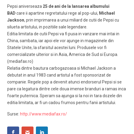
Pepsi aniverseaza
25 de ani de la lansarea albumului
BAD
care ii apartine regretatului rege al pop-ului,
Michael
Jackson
, prin imprimarea a unui miliard de cutii de Pepsi cu
silueta artistului, in pozitiile sale legendare.
Editia limitata de cutii Pepsi va fi pusa in vanzare mai intai in
China, sambata, iar apoi ele vor ajunge in magazinele din
Statele Unite, la sfarsitul acestei luni. Produsele vor fi
comercializate ulterior si in Asia, America de Sud si Europa.
(mediafax.ro)
Relatia dintre bautura carbogazoasa si Michael Jackson a
debutat in anul 1983 cand artistul a fost sponsorizat de
companie. Regele pop a devenit atunci endorserul Pepsi si se
pare ca legatura dintre cele doua imense branduri a ramas inca
foarte puternica. Speram sa ajunga si la noi in tara dozele din
editia limitata, ar fi un cadou frumos pentru fanii artistului.
Surse:
http://www.mediafax.ro/