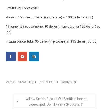
Pretul unui bilet este:
Pana in 15 iunie:60 de lei (in picioare) si 100 de lei ( cu loc)
15 iunie- 23 septembrie: 80 de lei (in picioare) si 120 de lei ( cu
loc)
In ziua concertului: 95 de lei (in picioare) si 135 de lei ( cu loc)
2012
ANATHEMA
BUCURESTI
CONCERT
Willow Smith, fiica lui Will Smith, a lansat
videoclipul „Do it like me (Rockstar)”