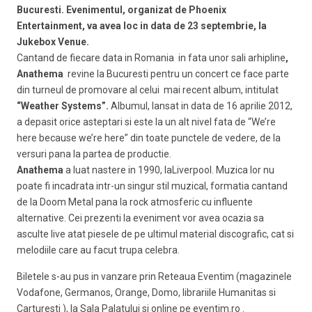
Bucuresti. Evenimentul, organizat de Phoenix
Entertainment, va avea loc in data de 23 septembrie, la
Jukebox Venue.
Cantand de fiecare data in Romania in fata unor sali arhipline
,
Anathema
revine la Bucuresti pentru un concert ce face parte
din turneul de promovare al celui mai recent album, intitulat
“Weather Systems”.
Albumul, lansat in data de 16 aprilie 2012,
a depasit orice asteptari si este la un alt nivel fata de “We’re
here because we’re here” din toate punctele de vedere, de la
versuri pana la partea de productie.
Anathema
a luat nastere in 1990, laLiverpool. Muzica lor nu
poate fi incadrata intr-un singur stil muzical, formatia cantand
de la Doom Metal pana la rock atmosferic cu influente
alternative. Cei prezenti la eveniment vor avea ocazia sa
asculte live atat piesele de pe ultimul material discografic, cat si
melodiile care au facut trupa celebra.
Biletele s-au pus in vanzare prin Reteaua Eventim (magazinele
Vodafone, Germanos, Orange, Domo, librariile Humanitas si
Carturesti ), la Sala Palatului si online pe eventim.ro .