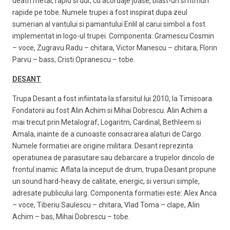
death metal, rapid si dur, cu acordaje joase, blast-uri si ritmuri
rapide pe tobe. Numele trupei a fost inspirat dupa zeul
sumerian al vantului si pamantului Enlil al carui simbol a fost
implementat in logo-ul trupei. Componenta: Gramescu Cosmin
– voce, Zugravu Radu – chitara, Victor Manescu – chitara, Florin
Parvu – bass, Cristi Opranescu – tobe.
DESANT
Trupa Desant a fost infiintata la sfarsitul lui 2010, la Timisoara.
Fondatorii au fost Alin Achim si Mihai Dobrescu. Alin Achim a
mai trecut prin Metalograf, Logaritm, Cardinal, Bethleem si
Amala, inainte de a cunoaste consacrarea alaturi de Cargo.
Numele formatiei are origine militara. Desant reprezinta
operatiunea de parasutare sau debarcare a trupelor dincolo de
frontul inamic. Aflata la inceput de drum, trupa Desant propune
un sound hard-heavy de calitate, energic, si versuri simple,
adresate publicului larg. Componenta formatiei este: Alex Anca
– voce, Tiberiu Saulescu – chitara, Vlad Toma – clape, Alin
Achim – bas, Mihai Dobrescu – tobe.