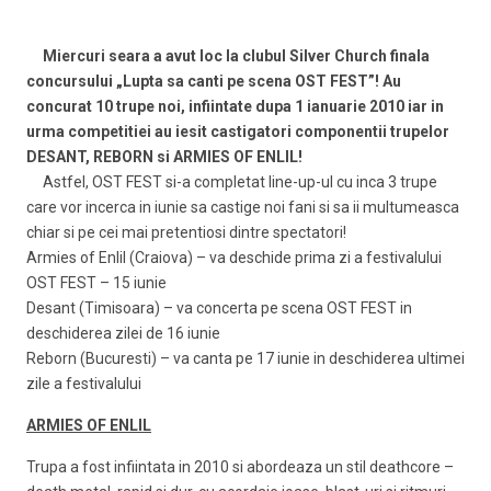
Miercuri seara a avut loc la clubul Silver Church finala
concursului „Lupta sa canti pe scena OST FEST”! Au
concurat 10 trupe noi, infiintate dupa 1 ianuarie 2010 iar in
urma competitiei au iesit castigatori componentii trupelor
DESANT, REBORN si ARMIES OF ENLIL!
Astfel, OST FEST si-a completat line-up-ul cu inca 3 trupe
care vor incerca in iunie sa castige noi fani si sa ii multumeasca
chiar si pe cei mai pretentiosi dintre spectatori!
Armies of Enlil (Craiova) – va deschide prima zi a festivalului
OST FEST – 15 iunie
Desant (Timisoara) – va concerta pe scena OST FEST in
deschiderea zilei de 16 iunie
Reborn (Bucuresti) – va canta pe 17 iunie in deschiderea ultimei
zile a festivalului
ARMIES OF ENLIL
Trupa a fost infiintata in 2010 si abordeaza un stil deathcore –