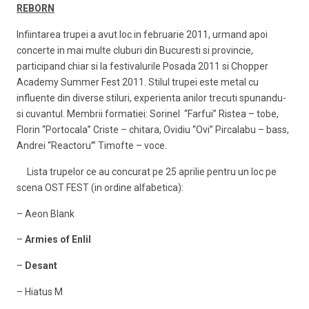
REBORN
Infiintarea trupei a avut loc in februarie 2011, urmand apoi
concerte in mai multe cluburi din Bucuresti si provincie,
participand chiar si la festivalurile Posada 2011 si Chopper
Academy Summer Fest 2011. Stilul trupei este metal cu
influente din diverse stiluri, experienta anilor trecuti spunandu-
si cuvantul. Membrii formatiei: Sorinel “Farfui” Ristea – tobe,
Florin “Portocala” Criste – chitara, Ovidiu “Ovi” Pircalabu – bass,
Andrei “Reactoru’” Timofte – voce.
Lista trupelor ce au concurat pe 25 aprilie pentru un loc pe
scena OST FEST (in ordine alfabetica):
– Aeon Blank
–
Armies of Enlil
–
Desant
– Hiatus M