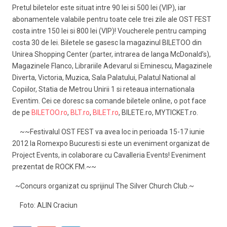
Pretul biletelor este situat intre 90 lei si 500 lei (VIP), iar
abonamentele valabile pentru toate cele trei zile ale OST FEST
costa intre 150 lei si 800 lei (VIP)! Voucherele pentru camping
costa 30 de lei. Biletele se gasesc la magazinul BILETOO din
Unirea Shopping Center (parter, intrarea de langa McDonald’s),
Magazinele Flanco, Librariile Adevarul si Eminescu, Magazinele
Diverta, Victoria, Muzica, Sala Palatului, Palatul National al
Copiilor, Statia de Metrou Unirii 1 si reteaua internationala
Eventim. Cei ce doresc sa comande biletele online, o pot face
de pe
BILETOO.ro
,
BLT.ro
,
BILET.ro
, BILETE.ro, MYTICKET.ro.
~~Festivalul OST FEST va avea loc in perioada 15-17 iunie
2012 la Romexpo Bucuresti si este un eveniment organizat de
Project Events, in colaborare cu Cavalleria Events! Eveniment
prezentat de ROCK FM.~~
~Concurs organizat cu sprijinul The Silver Church Club.~
Foto: ALIN Craciun