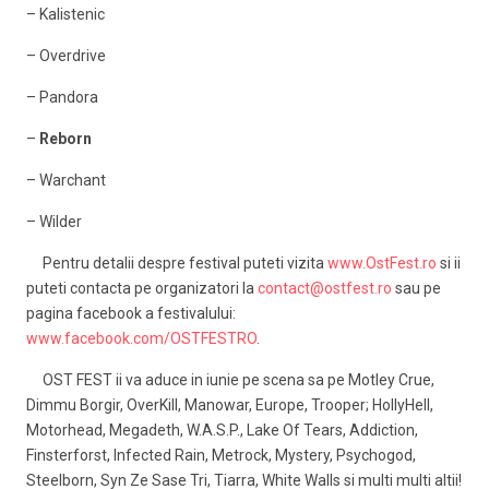
– Kalistenic
– Overdrive
– Pandora
–
Reborn
– Warchant
– Wilder
Pentru detalii despre festival puteti vizita
www.OstFest.ro
si ii
puteti contacta pe organizatori la
contact@ostfest.ro
sau pe
pagina facebook a festivalului:
www.facebook.com/OSTFESTRO
.
OST FEST ii va aduce in iunie pe scena sa pe Motley Crue,
Dimmu Borgir, OverKill, Manowar, Europe, Trooper; HollyHell,
Motorhead, Megadeth, W.A.S.P., Lake Of Tears, Addiction,
Finsterforst, Infected Rain, Metrock, Mystery, Psychogod,
Steelborn, Syn Ze Sase Tri, Tiarra, White Walls si multi multi altii!