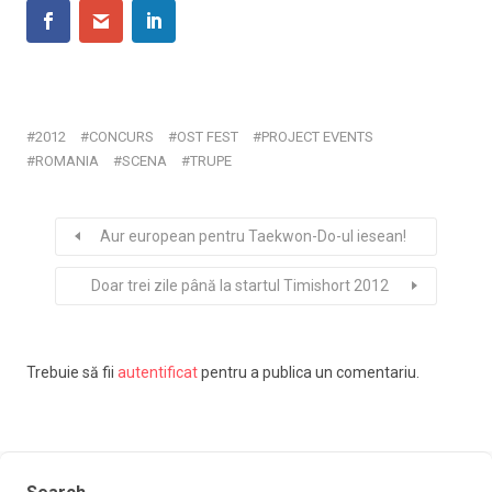
2012
CONCURS
OST FEST
PROJECT EVENTS
ROMANIA
SCENA
TRUPE
Aur european pentru Taekwon-Do-ul iesean!
Doar trei zile până la startul Timishort 2012
Trebuie să fii
autentificat
pentru a publica un comentariu.