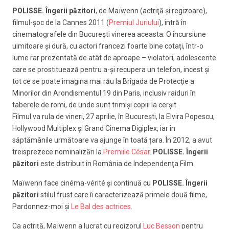
POLISSE.
Îngerii păzitori
,
de
Maïwenn (actriţă şi regizoare),
filmul-şoc de la Cannes 2011 (
Premiul Juriului
), intră în
cinematografele din Bucureşti vinerea aceasta. O incursiune
uimitoare și dură, cu actori francezi foarte bine cotați, într-o
lume rar prezentată de atât de aproape – violatori, adolescente
care se prostituează pentru a-şi recupera un telefon, incest şi
tot ce se poate imagina mai rău la Brigada de Protecţie a
Minorilor din Arondismentul 19 din Paris, inclusiv raiduri în
taberele de romi, de unde sunt trimişi copiii la cerşit.
Filmul va rula de vineri, 27 aprilie, în București, la Elvira Popescu,
Hollywood Multiplex și Grand Cinema Digiplex, iar în
săptămânile următoare va ajunge în toată țara. În 2012, a avut
treisprezece nominalizări la
Premiile César
.
POLISSE.
Îngerii
păzitori
este distribuit în România de Independenţa Film.
Maïwenn face cinéma-vérité și continuă cu
POLISSE.
Îngerii
păzitori
stilul frust care îi caracterizează primele două filme,
Pardonnez-moi şi
Le Bal des actrices
.
Ca actriță, Maïwenn a lucrat cu regizorul
Luc Besson
pentru