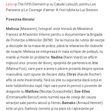
Léon
şi The Fifth Element și cu Calude Lelouch, pentru Les
Parisiens şi Le Courage d’aimer. A fost iubita lui Luc Besson.
Povestea filmului
Melissa
(Maïwenn), fotograf, este trimisă de Ministerul
francez al Afacerilor Interne pentru o documentare la Brigada
de Protecţie a Minorilor (BPM). De la munca de rutină din secţie
şi discuţiile de la masa de prânz, până la relaxarea din cluburile
de noapte, Melissa se integrează în viaţa echipei de poliţişti, cu
marile şi micile lor probleme:
Nadine
(Karin Viard) se află în
mijlocul unui proces de divorţ, sprijinită de partenera ei,
Iris
(Marina Foïs), care pare a avea o părere proastă despre specia
masculină, cum spune de fiecare data;
Chrys
(Karole Rocher)
află că este însărcinată, fără să știe cu siguranța dacă soţul ei
este tatălviitorului copil, fapt care pune în pericol o poveste de
dragoste cu
Mathieu
(Nicolas Duvauchelle);
Sue-Ellen
(Emmanuelle Bercot) este numită aşa de colegi din cauza
atracţiei sale pentru alcool şi femei;
Bamako
(Arnaud Henriet)
este un pro-Sarkozy convins şi nu pare să-l aprecieze pe