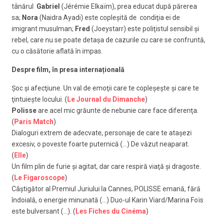
tânărul
Gabriel
(Jérémie Elkaïm), prea educat după părerea
sa;
Nora
(Naidra Ayadi) este copleşită de condiţia ei de
imigrant musulman;
Fred
(Joeystarr) este poliţistul sensibil şi
rebel, care nu se poate detaşa de cazurile cu care se confruntă,
cu o căsătorie aflată în impas.
Despre film,
în presa internațională
Şoc şi afecţiune. Un val de emoţii care te copleşeşte şi care te
ţintuieşte locului. (
Le Journal du Dimanche
)
Polisse
are acel mic grăunte de nebunie care face diferenţa.
(
Paris Match
)
Dialoguri extrem de adecvate, personaje de care te ataşezi
excesiv, o poveste foarte puternică (…) De văzut neaparat.
(
Elle
)
Un film plin de furie și agitat, dar care respiră viaţă şi dragoste.
(
Le Figaroscope
)
Câștigător al Premiul Juriului la Cannes, POLISSE emană, fără
îndoială, o energie minunată (…) Duo-ul Karin Viard/Marina Foïs
este bulversant (…). (
Les Fiches du Cinéma
)