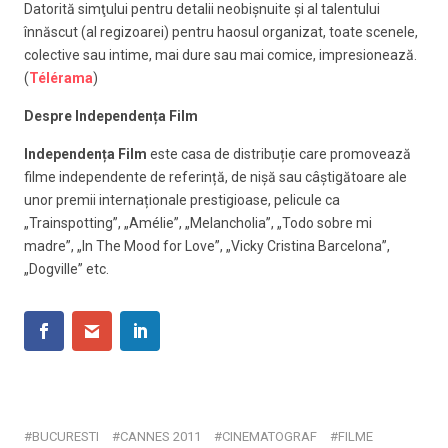
Datorită simţului pentru detalii neobişnuite şi al talentului
înnăscut (al regizoarei) pentru haosul organizat, toate scenele,
colective sau intime, mai dure sau mai comice, impresionează.
(
Télérama
)
Despre Independența Film
Independența Film
este casa de distribuție care promovează
filme independente de referință, de
nișă sau câștigătoare ale
unor premii internaționale prestigioase, pelicule ca
„Trainspotting”, „Amélie”, „Melancholia”, „Todo sobre mi
madre”, „In The Mood for Love”, „Vicky Cristina Barcelona”,
„Dogville” etc.
BUCURESTI
CANNES 2011
CINEMATOGRAF
FILME